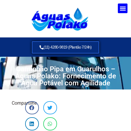
(11) 4280-9819 (Plantão 7/24h)
Caminhão Pipa em Guarulhos –
Águas Polako: Fornecimento de
Água Potável com Agilidade
Compartilhe