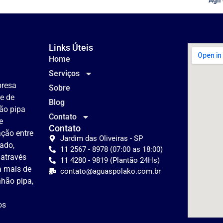
Links Úteis
Home
Serviços
presa
Sobre
te de
Blog
ão pipa
Contato
e
Contato
lação entre
Jardim das Oliveiras - SP
tado,
11 2567 - 8978 (07:00 as 18:00)
 através
11 4280 - 9819 (Plantão 24Hs)
á mais de
contato@aguaspolako.com.br
hão pipa,
os