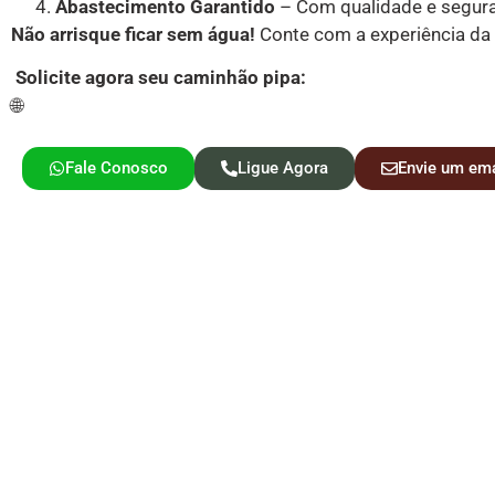
Abastecimento Garantido
– Com qualidade e segur
Não arrisque ficar sem água!
Conte com a experiência da
Solicite agora seu caminhão pipa:
🌐
https://caminhaopipaaguaspolako.com.br/
Fale Conosco
Ligue Agora
Envie um ema