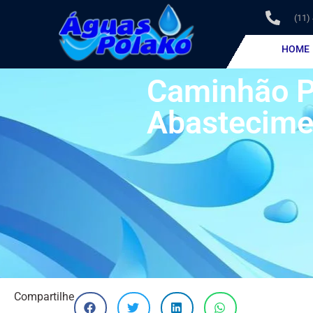
(11)
HOME
Caminhão P
Abastecimen
Compartilhe