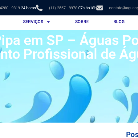
 4280 - 9819
24 horas
(11) 2567 - 8978
07h ás18h
contato@aguasp
SERVIÇOS
SOBRE
BLOG
ipa em SP – Águas Pol
to Profissional de Á
Pos