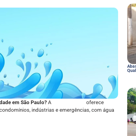
Abas
Qual
idade em São Paulo?
A
Águas Polako
oferece
 condomínios, indústrias e emergências, com água