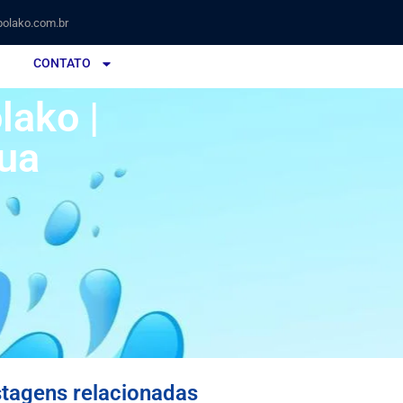
olako.com.br
CONTATO
ako |
gua
tagens relacionadas