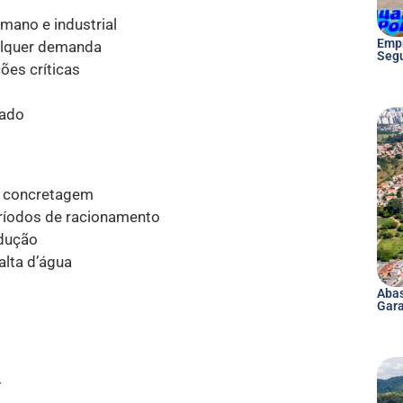
mano e industrial
Empr
alquer demanda
Seg
ões críticas
tado
e concretagem
ríodos de racionamento
odução
alta d’água
Abas
Gara
*