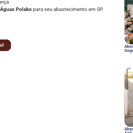
ança
Águas Polako
para seu abastecimento em SP.
il
Abas
Seg
Abas
Ágil