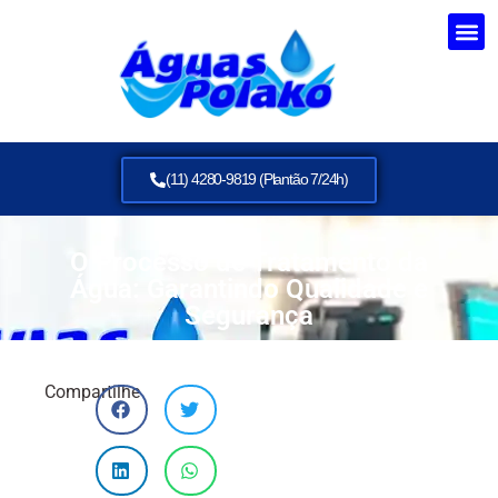
(11) 4280-9819 (Plantão 7/24h)
O Processo de Tratamento da
Água: Garantindo Qualidade e
Segurança
Compartilhe