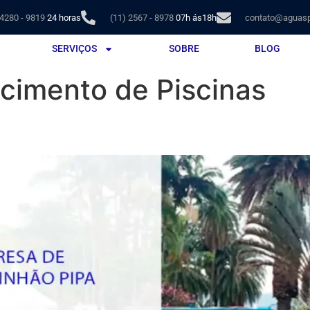
 4280 - 9819
24 horas
(11) 2567 - 8978
07h ás18h
contato@aguasp
SERVIÇOS
SOBRE
BLOG
cimento de Piscinas
ipa: Abastecimento Ágil e S