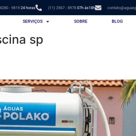
 4280 - 9819
24 horas
(11) 2567 - 8978
07h ás18h
contato@aguasp
SERVIÇOS
SOBRE
BLOG
scina sp
inas em São Paulo: Encha su
ade