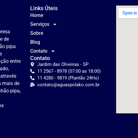
Links Úteis
Home
Serviços
presa
Sobre
te de
Blog
ão pipa
Contato
e
Contato
lação entre
Jardim das Oliveiras - SP
tado,
11 2567 - 8978 (07:00 as 18:00)
 através
11 4280 - 9819 (Plantão 24Hs)
á mais de
contato@aguaspolako.com.br
hão pipa,
os