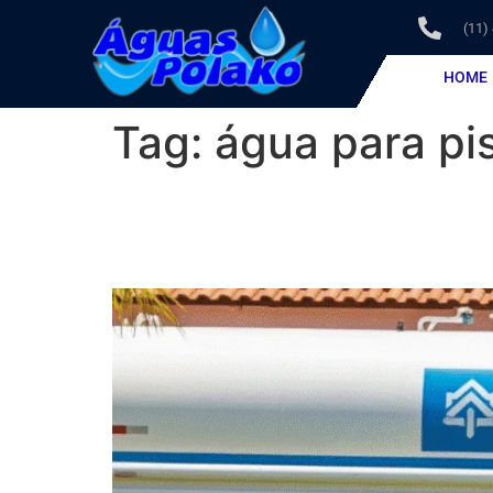
(11)
HOME
Tag:
água para pi
Abastecimento de Pisc
e com Água de Qualid