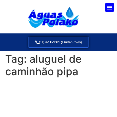
(11) 4280-9819 (Plantão 7/24h)
Tag:
aluguel de
caminhão pipa
O Sucesso do seu Evento
em Guarulhos Depende de
Água: Conte com a Aguas
Polako!