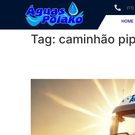
(11)
HOME
Tag:
caminhão pi
Caminhão Pipa em Poá:
Piscina