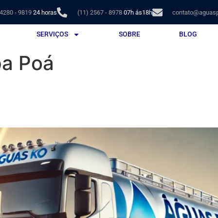
 4280 - 9819
24 horas
(11) 2567 - 8978
07h ás18h
contato@aguasp
SERVIÇOS
SOBRE
BLOG
pa Poá
 A Solução Ágil para sua Em