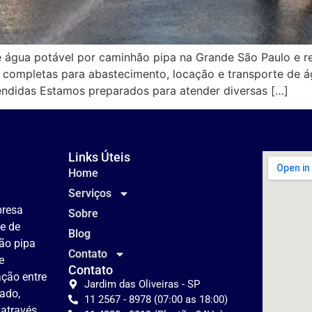
e água potável por caminhão pipa na Grande São Paulo e 
 completas para abastecimento, locação e transporte de á
endidas Estamos preparados para atender diversas […]
Links Úteis
Home
Serviços
presa
Sobre
te de
Blog
ão pipa
Contato
e
Contato
lação entre
Jardim das Oliveiras - SP
tado,
11 2567 - 8978 (07:00 as 18:00)
 através