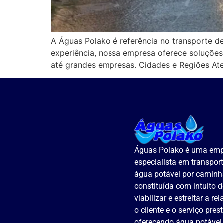
A Águas Polako é referência no transporte d
experiência, nossa empresa oferece soluções
até grandes empresas. Cidades e Regiões At
Águas Polako é uma em
especialista em transpor
água potável por caminh
constituída com intuito d
viabilizar e estreitar a re
o cliente e o serviço pres
oferecendo água potável