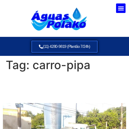
(11) 4280-9819 (Plantão 7/24h)
Tag:
carro-pipa
Serviço de Caminhão Pipa
24h – Águas Polako