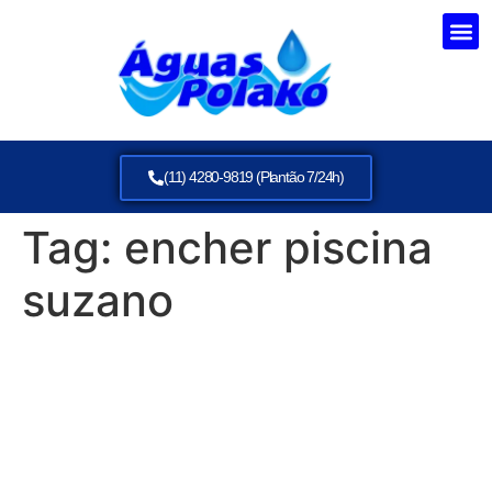
(11) 4280-9819 (Plantão 7/24h)
Tag:
encher piscina
suzano
Caminhão Pipa em Suzano:
Abastecimento Rápido para
Piscinas, Obras e
Comércios