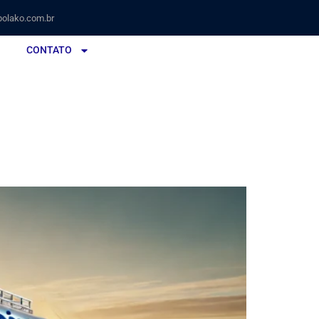
olako.com.br
CONTATO
lako | Melhor Custo-