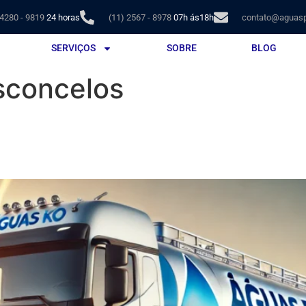
 4280 - 9819
24 horas
(11) 2567 - 8978
07h ás18h
contato@aguasp
SERVIÇOS
SOBRE
BLOG
sconcelos
az de Vasconcelos – Águas Po