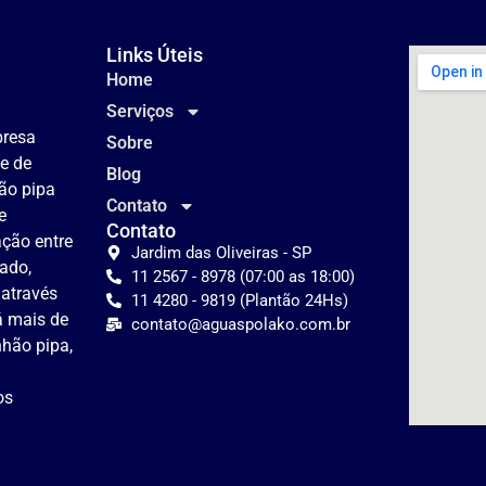
Links Úteis
Home
Serviços
presa
Sobre
te de
Blog
ão pipa
Contato
e
Contato
lação entre
Jardim das Oliveiras - SP
tado,
11 2567 - 8978 (07:00 as 18:00)
 através
11 4280 - 9819 (Plantão 24Hs)
á mais de
contato@aguaspolako.com.br
hão pipa,
os