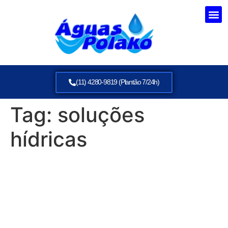
(11) 4280-9819 (Plantão 7/24h)
Tag:
soluções
hídricas
Bombeamento de Água
Potável: Solução Eficiente
para Suas Necessidades
com a Águas Polako